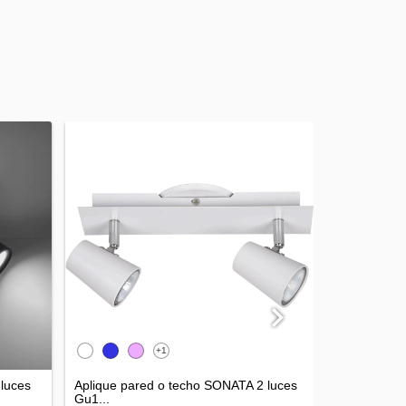
+1
 luces
Aplique pared o techo SONATA 2 luces
Aplique par
Gu1...
Luce...