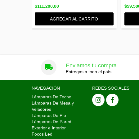
$111.200,00
$59.50
RITO
AGREGAR AL CARRITO
Enviamos tu compra
Entregas a todo el país
NAVEGACIÓN
REDES SOCIALES
Lámparas De Techo
Lámparas De Mesa y
Veladores
Lámparas De Píe
Lámparas De Pared
Exterior e Interior
Focos Led