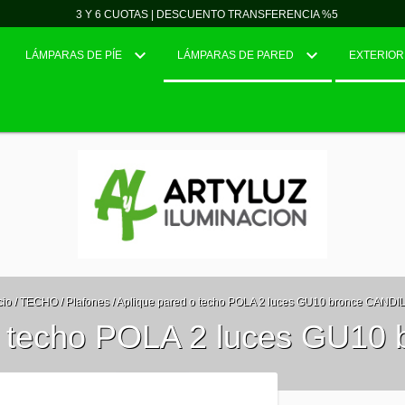
3 Y 6 CUOTAS | DESCUENTO TRANSFERENCIA %5
LÁMPARAS DE PÍE
LÁMPARAS DE PARED
EXTERIOR
cio
/
TECHO
/
Plafones
/
Aplique pared o techo POLA 2 luces GU10 bronce CANDI
o techo POLA 2 luces GU10