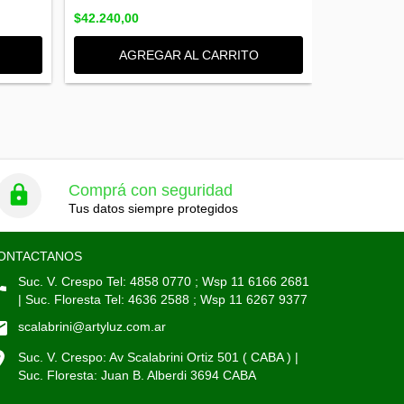
$42.240,00
$62.580,00
AGREGAR AL CARRITO
AGR
Comprá con seguridad
Tus datos siempre protegidos
ONTACTANOS
Suc. V. Crespo Tel: 4858 0770 ; Wsp 11 6166 2681
| Suc. Floresta Tel: 4636 2588 ; Wsp 11 6267 9377
scalabrini@artyluz.com.ar
Suc. V. Crespo: Av Scalabrini Ortiz 501 ( CABA ) |
Suc. Floresta: Juan B. Alberdi 3694 CABA