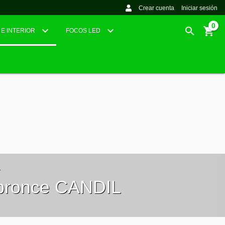
Crear cuenta
Iniciar sesión
0
 E INTERIOR
FOCOS LED
L
 bronce CANDIL