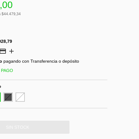
,00
s
$44.479,34
928,79
o
pagando con Transferencia o depósito
 PAGO
o