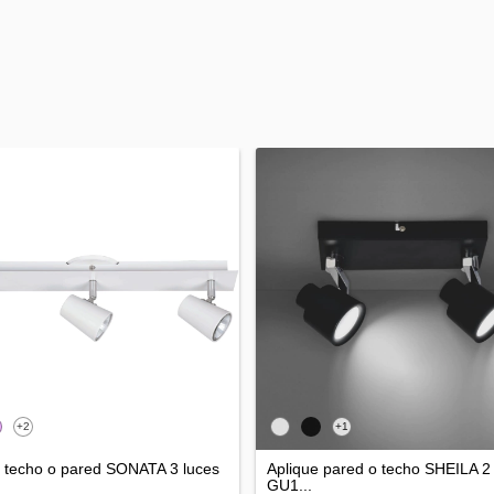
+2
+1
e techo o pared SONATA 3 luces
Aplique pared o techo SHEILA 2
GU1...