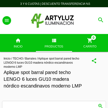
3 Y 6 CUOTAS | DESCUENTO TRANSFERENCIA %5
0
INICIO
PRODUCTOS
CARRITO
Inicio
/
TECHO
/
Barrales
/
Aplique spot barral pared techo
LENGO 6 luces GU10 madera nórdico escandinavos
moderno LMP
Aplique spot barral pared techo
LENGO 6 luces GU10 madera
nórdico escandinavos moderno LMP