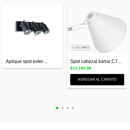
3 COLORES
Aplique spot exterior aluminio pared o t...
Spot cabezal barral C700 para lámpara AR...
$14.190,00
AGREGAR AL CARRITO