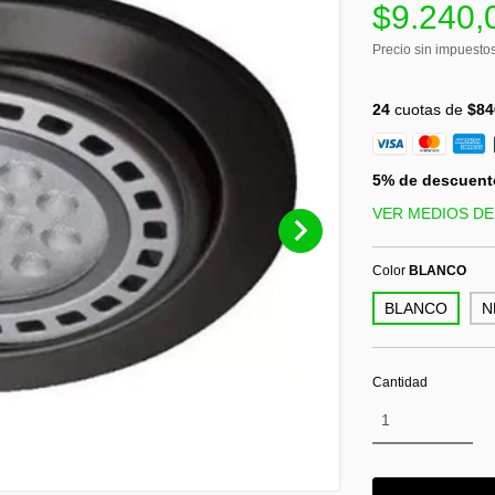
$9.240,
Precio sin impuesto
24
cuotas de
$84
5% de descuent
VER MEDIOS DE
Color
BLANCO
BLANCO
N
Cantidad