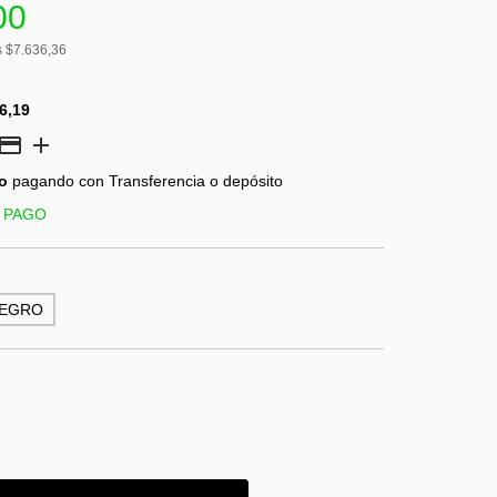
00
s
$7.636,36
6,19
o
pagando con Transferencia o depósito
 PAGO
EGRO