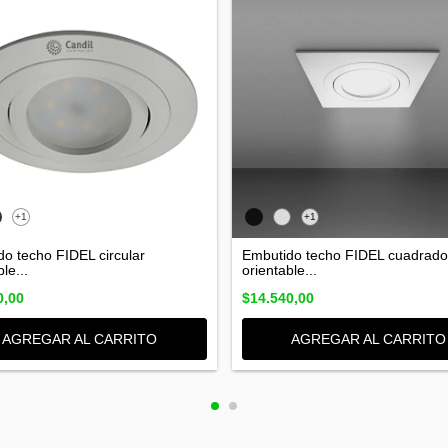
+1
+1
o techo FIDEL circular
Embutido techo FIDEL cuadrado
le...
orientable...
0,00
$14.540,00
AGREGAR AL CARRITO
AGREGAR AL CARRITO