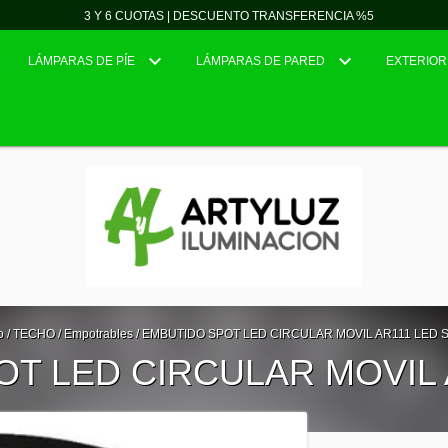
3 Y 6 CUOTAS | DESCUENTO TRANSFERENCIA %5
LÁMPARAS DE PÍE
LÁMPARAS DE PARED
EXTERIOR
o
/
TECHO
/
Empotrables
/
EMBUTIDO SPOT LED CIRCULAR MOVIL AR111 LED S
T LED CIRCULAR MOVIL A