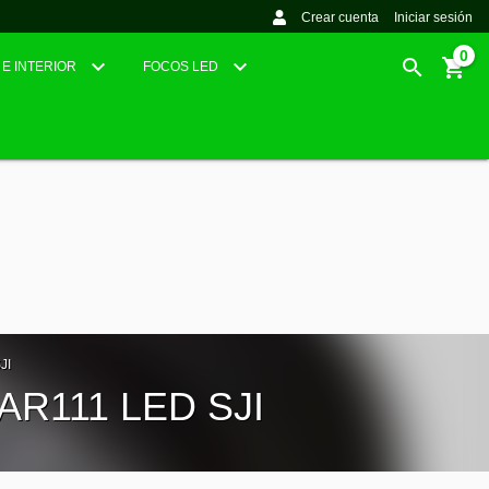
Crear cuenta
Iniciar sesión
0
 E INTERIOR
FOCOS LED
JI
R111 LED SJI