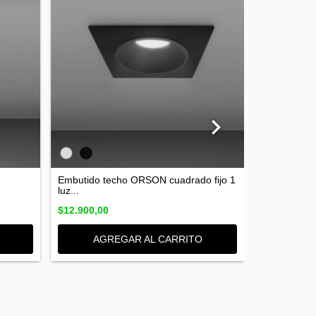
Aplique se
I cir...
Embutido techo ORSON cuadrado fijo 1
luz...
$5.980,00
$12.900,00
AGR
AGREGAR AL CARRITO