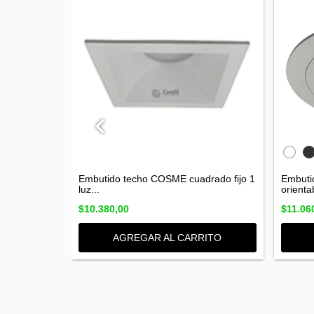
rcular
Embutido techo COSME cuadrado fijo 1
Embutid
luz...
orientab
$10.380,00
$11.06
RITO
AGREGAR AL CARRITO